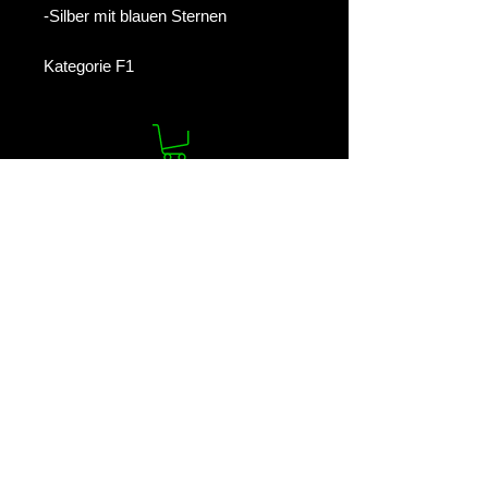
-Silber mit blauen Sternen
Kategorie F1
Pyrospirit - Feuerwerke
Gutenbrunngasse 28c
8682 Hönigsberg
Tel:
0664 8228512
Mail:
office@pyrospirit.com
Impressum
Datenschutz
AGBs