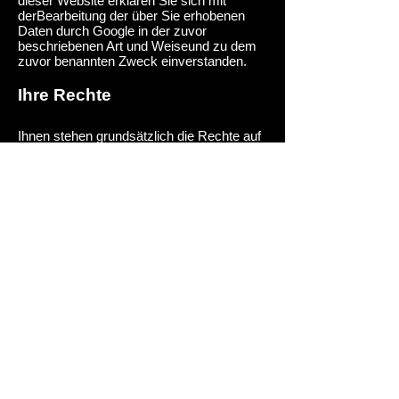
dieser Website erklären Sie sich mit
der
Bearbeitung der über Sie erhobenen
Daten durch Google in der zuvor
beschriebenen Art und Weise
und zu dem
zuvor benannten Zweck einverstanden.
Ihre Rechte
Ihnen stehen grundsätzlich die Rechte auf
Auskunft, Berichtigung, Löschung,
Einschränkung, Datenübertragbarkeit,
Widerruf und Widerspruch zu. Wenn Sie
glauben, dass die Verarbeitung Ihrer Daten
gegen das Datenschutzrecht verstößt oder
Ihre datenschutzrechtlichen Ansprüche
sonst in einer Weise verletzt worden sind,
können Sie sich bei der Aufsichtsbehörde
beschweren. In Österreich ist dies die
Datenschutzbehörde.
Sie erreichen uns unter
folgenden Kontaktdaten:
Pyrospirit - TM-Systems e.U.