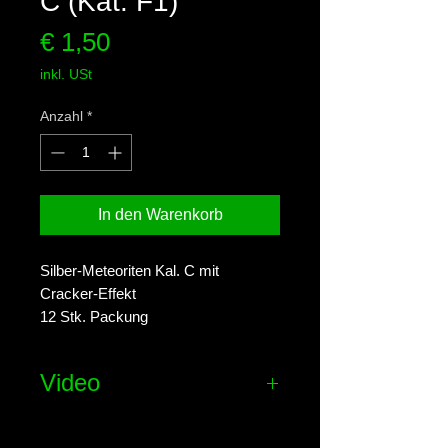
C (Kat. F1)
Preis
€ 1,50
inkl. USt
Anzahl
*
In den Warenkorb
Silber-Meteoriten Kal. C mit
Cracker-Effekt
12 Stk. Packung
Video
Effekt-Video ansehen