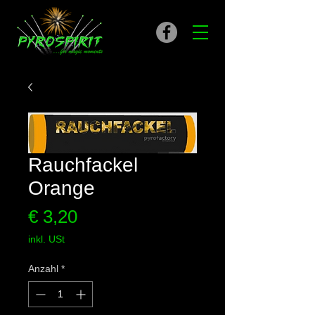
Rauchfackel
Orange
Preis
€ 3,20
inkl. USt
Anzahl
*