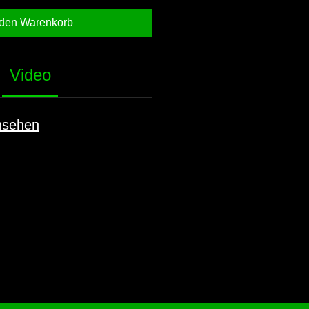
 den Warenkorb
Video
nsehen