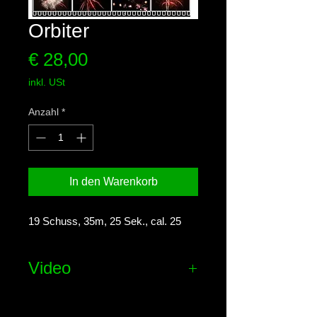
Orbiter
Preis
€ 28,00
inkl. USt
Anzahl
*
In den Warenkorb
19 Schuss, 35m, 25 Sek., cal. 25
Video
Effekt-Video ansehen