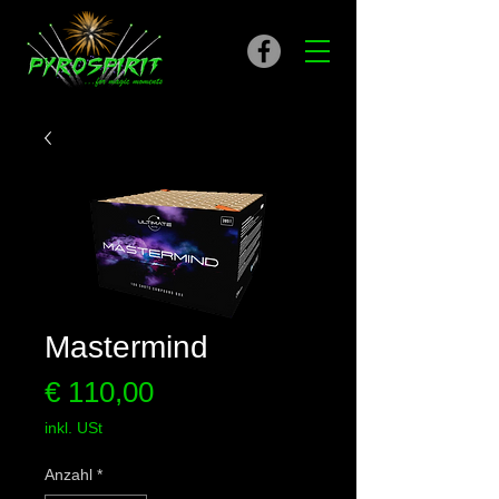
Mastermind
Preis
€ 110,00
inkl. USt
Anzahl
*