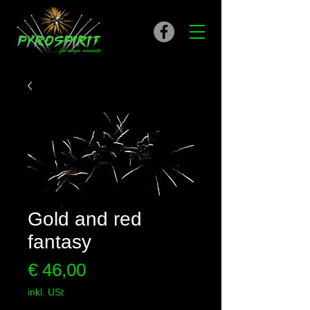
Gold and red
fantasy
Preis
€ 46,00
inkl. USt