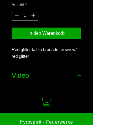
Anzahl
*
In den Warenkorb
Red glitter tail to brocade crown w/
red glitter
Video
Effekt-Video ansehen
Pyrospirit - Feuerwerke
Gutenbrunngasse 28c