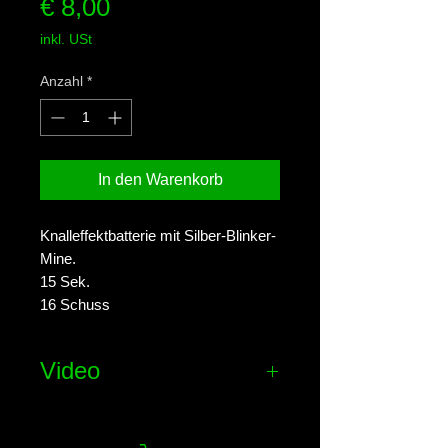
Preis
€ 8,00
inkl. USt
Anzahl
*
In den Warenkorb
Knalleffektbatterie mit Silber-Blinker-
Mine.
15 Sek.
16 Schuss
Video
Effekt-Video ansehen