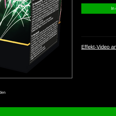
In
Effekt-Video a
den