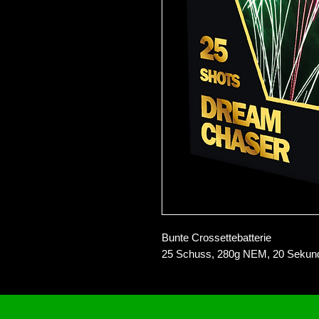
Bunte Crossettebatterie
25 Schuss, 280g NEM, 20 Sekun