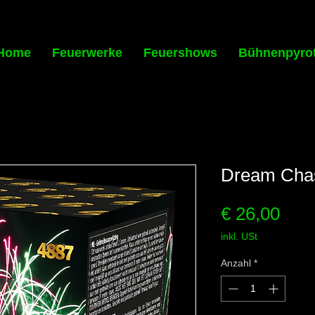
Home
Feuerwerke
Feuershows
Bühnenpyro
Dream Cha
Prei
€ 26,00
inkl. USt
Anzahl
*