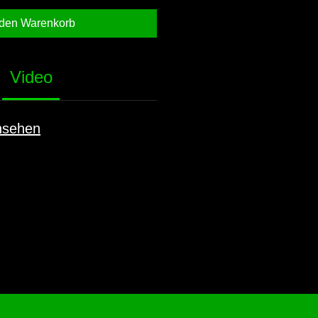
 den Warenkorb
Video
nsehen