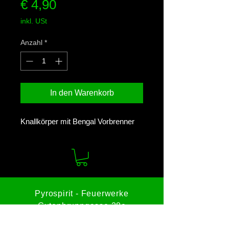
Preis
€ 4,90
inkl. USt
Anzahl
*
In den Warenkorb
Knallkörper mit Bengal Vorbrenner
Pyrospirit - Feuerwerke
Gutenbrunngasse 28c
8682 Hönigsberg