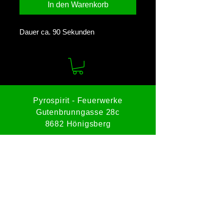
In den Warenkorb
Dauer ca. 90 Sekunden
Pyrospirit - Feuerwerke
Gutenbrunngasse 28c
8682 Hönigsberg
Tel:
0664 8228512
Mail:
office@pyrospirit.com
Impressum
Datenschutz
AGBs