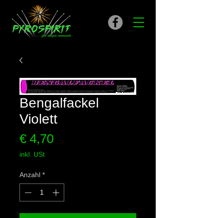
Bengalfackel
Violett
Preis
€ 4,70
inkl. USt
Anzahl
*