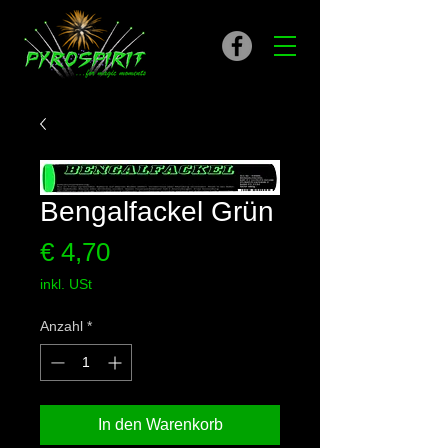
Bengalfackel Grün
Preis
€ 4,70
inkl. USt
Anzahl
*
In den Warenkorb