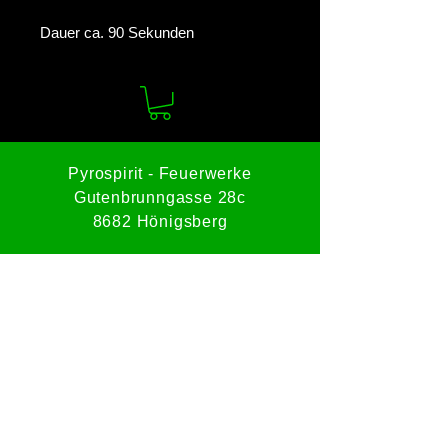
Dauer ca. 90 Sekunden
Pyrospirit - Feuerwerke
Gutenbrunngasse 28c
8682 Hönigsberg
Tel:
0664 8228512
Mail:
office@pyrospirit.com
Impressum
Datenschutz
AGBs