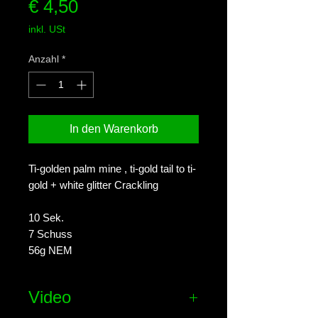
Preis
€ 4,50
inkl. USt
Anzahl
*
In den Warenkorb
Ti-golden palm mine , ti-gold tail to ti-
gold + white glitter Crackling
10 Sek.
7 Schuss
56g NEM
Video