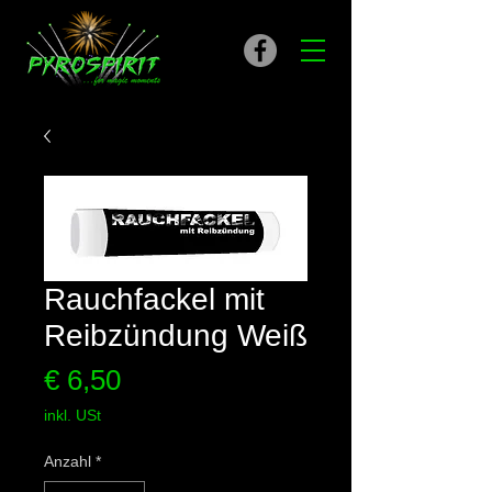
Rauchfackel mit
Reibzündung Weiß
Preis
€ 6,50
inkl. USt
Anzahl
*