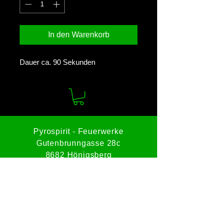
In den Warenkorb
Dauer ca. 90 Sekunden
Pyrospirit - Feuerwerke
Gutenbrunngasse 28c
8682 Hönigsberg
Tel:
0664 8228512
Mail:
office@pyrospirit.com
Impressum