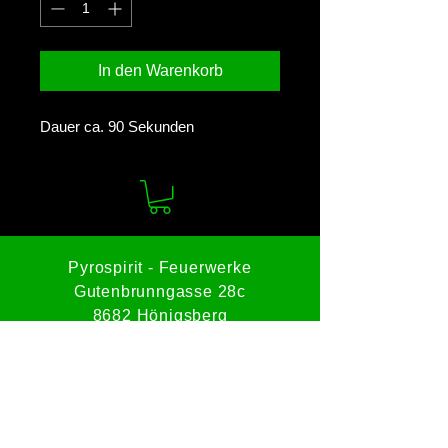
In den Warenkorb
Dauer ca. 90 Sekunden
Pyrospirit - Feuerwerke
Gutenbrunngasse 28c
8682 Hönigsberg
Tel:
0664 8228512
Mail:
office@pyrospirit.com
Impressum