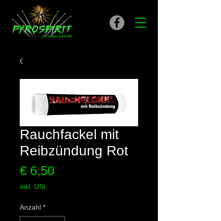
Rauchfackel mit
Reibzündung Rot
Preis
€ 6,50
inkl. USt
Anzahl
*