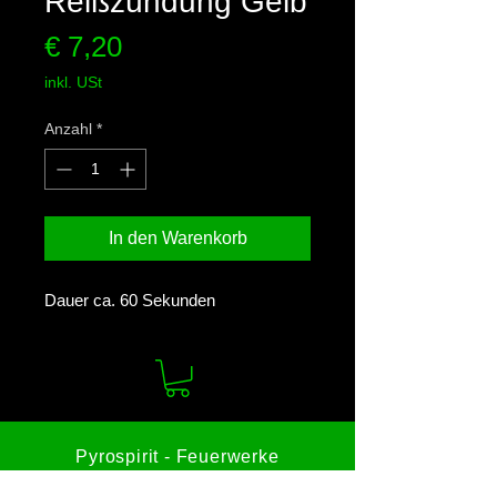
Reißzündung Gelb
Preis
€ 7,20
inkl. USt
Anzahl
*
In den Warenkorb
Dauer ca. 60 Sekunden
Pyrospirit - Feuerwerke
Gutenbrunngasse 28c