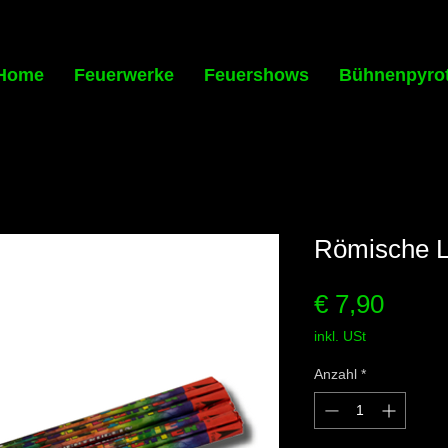
Home
Feuerwerke
Feuershows
Bühnenpyro
Römische L
Preis
€ 7,90
inkl. USt
Anzahl
*