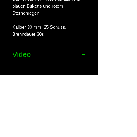
blauen Buketts und rotem
Sternenregen
Kaliber 30 mm, 25 Schuss,
Brenndauer 30s
Video
Effekt-Video ansehen
Pyrospirit - Feuerwerke
Gutenbrunngasse 28c
8682 Hönigsberg
Tel:
0664 8228512